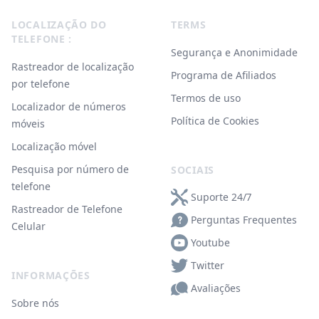
Footer
LOCALIZAÇÃO DO
TERMS
TELEFONE :
Segurança e Anonimidade
Rastreador de localização
Programa de Afiliados
por telefone
Termos de uso
Localizador de números
Política de Cookies
móveis
Localização móvel
Pesquisa por número de
SOCIAIS
telefone
Suporte 24/7
Rastreador de Telefone
Perguntas Frequentes
Celular
Youtube
Twitter
INFORMAÇÕES
Avaliações
Sobre nós