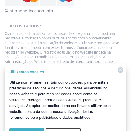
© ‌pt.phone-location.info
TERMOS GERAIS:
Os clientes podem utilizar os recursos do Serviço somente mediante
registro e autorização no Website de acordo com o procedimento
estabelecido pela Administração do Website. O cliente é obrigado a se
familiarizar totalmente com estes Termos e Condições antes de se
registrar no Website. O registro do usuário no Website implica na
aceitação plena e incondicional destes Termos e Condições. A
Administração do Website tem o direito de alterar unilateralmente, a
qualquer momento, os termos deste Contrato. Tais mudanças devem
entrar em vigor 3 (três) dias a partir da data de publicação da nova versão
Utilizamos cookies.
do Contrato no Website. Se o Usuário não concordar com as mudanças
feitas, ele deverá renunciar ao acesso ao Website, deixar de usar as
Utilizamos ferramentas, tais como cookies, para permitir a
informações fornecidas no Website e prestar Serviços.
prestação de serviços e de funcionalidades essenciais no
Rastreador de localização por telefone
nosso website e para recolher dados sobre como os
visitantes interagem com o nosso website, produtos e
Localizador de números móveis
serviços. Ao optar por aceitar ou ao continuar a utilizar este
website, concorda com a nossa utilização destas
ferramentas para publicidade e dados analíticos.
Copyright ©2026 All Rights Reserved.
Todas as marcas registradas são
de propriedade de seus respectivos proprietários.