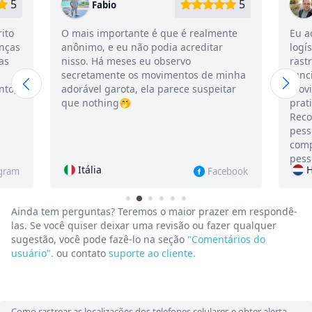
5
5
Fabio
rito
O mais importante é que é realmente
Eu a
nças
anônimo, e eu não podia acreditar
logí
as
nisso. Há meses eu observo
rast
secretamente os movimentos de minha
func
nto,
adorável garota, ela parece suspeitar
movi
que nothing🤭
prat
Reco
pess
comp
pess
Itália
H
agram
Facebook
Ainda tem perguntas? Teremos o maior prazer em respondê-
las.
Se você quiser deixar uma revisão ou fazer qualquer
sugestão, você pode fazê-lo na seção
"Comentários do
usuário".
ou contato
suporte ao cliente.
Como rastrear as localizações dos telefones celulares e obter alerta