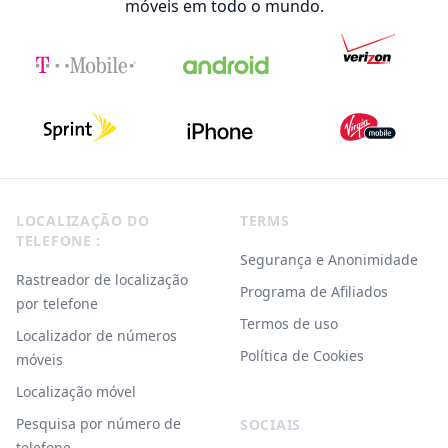
móveis em todo o mundo.
Footer
LOCALIZAÇÃO DO
TERMS
TELEFONE :
Segurança e Anonimidade
Rastreador de localização
Programa de Afiliados
por telefone
Termos de uso
Localizador de números
Política de Cookies
móveis
Localização móvel
Pesquisa por número de
SOCIAIS
telefone